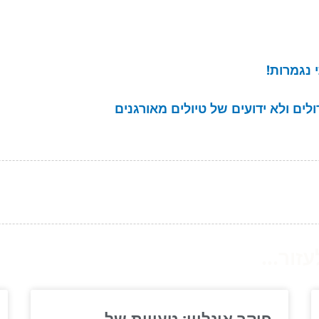
 נגמרות!
ור...
פוקר אונליין: טעויות של